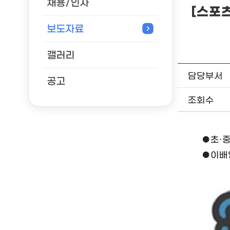
채용/인사
[스포
보도자료
갤러리
담당부서
공고
조회수
●초·중
●이배