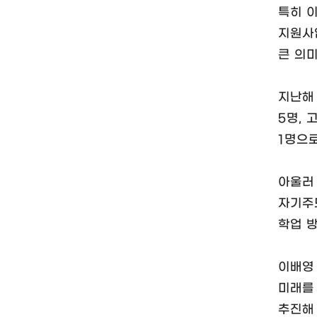
특히 
지원사
큰 의미
지난해
5명, 
1명으
아울러
자기주
학업 
이배영
미래를
추진해