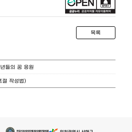
목록
청년들의 꿈 응원
포절 작성법)