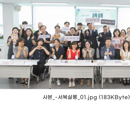
사본_-서복살롱_01.jpg (183KByte