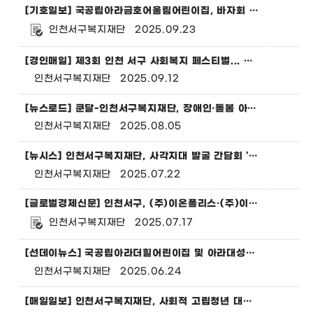
[기호일보] 국공립아라금호어울림어린이집, 바자회 수익금 인천서구복지재단에 기부
인천서구복지재단
2025.09.23
[경인매일] 제3회 인천 서구 사회복지 페스티벌... 감동과 연대의 장
인천서구복지재단
2025.09.12
[뉴스로드] 쿤달-인천서구복지재단, 장애인·돌봄 아동 대상 ‘퍼퓨머리 클래스’ 실시
인천서구복지재단
2025.08.05
[뉴시스] 인천서구복지재단, 사각지대 발굴 간담회 '서복 살롱' 개최
인천서구복지재단
2025.07.22
[글로벌경제신문] 인천서구, (주)이온폴리스·(주)이푸 '샤워기 나눔'으로 청년들의 꿈 응원
인천서구복지재단
2025.07.17
[선데이뉴스] 국공립아라더힐어린이집 및 아라대성큰별어린이집, 인천서구복지재단에 나눔행사 수익금 기탁
인천서구복지재단
2025.06.24
[매일일보] 인천서구복지재단, 사회적 고립청년 대상 ‘브릿지 어게인’ 행복캠프 참가자 모집