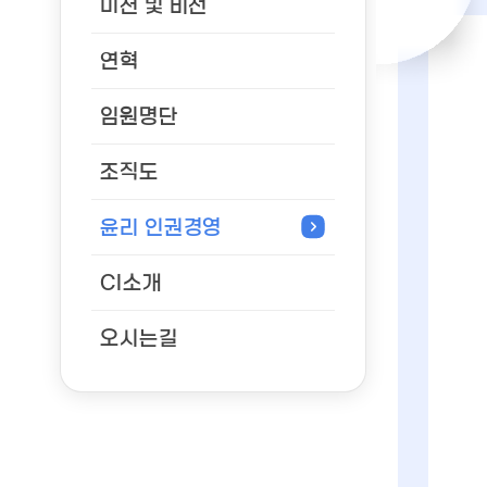
미션 및 비전
연혁
임원명단
조직도
윤리 인권경영
CI소개
오시는길