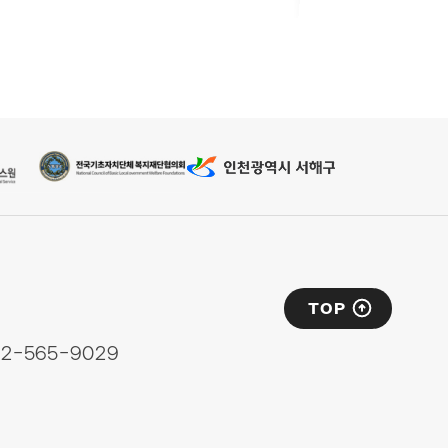
TOP
32-565-9029