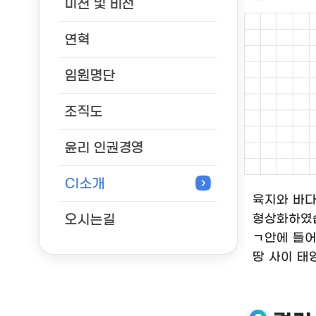
미션 및 비전
연혁
임원명단
조직도
윤리 인권경영
CI소개
육지와 바다
형상화하였
오시는길
ㄱ안에 들어
땅 사이 태