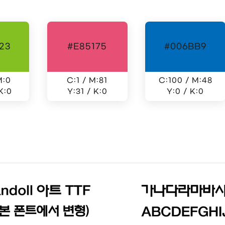
23
#E85175
#006BB9
M:0
C:1 / M:81
C:100 / M:48
K:0
Y:31 / K:0
Y:0 / K:0