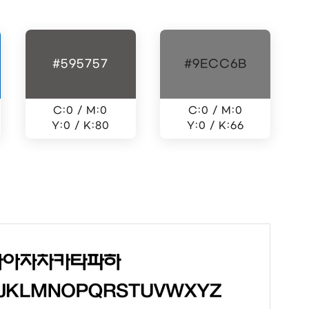
#595757
#9ECC6B
C:0 / M:0
C:0 / M:0
Y:0 / K:80
Y:0 / K:66